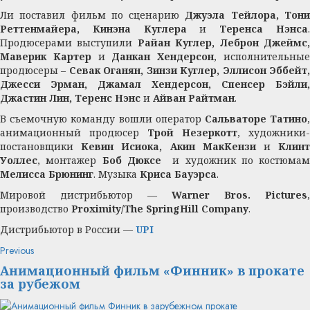
Ли поставил фильм по сценарию
Джуэла Тейлора, Тон
Реттенмайера, Кинэна Куглера
и
Теренса Нэнса
Продюсерами выступили
Райан Куглер, Леброн Джеймс
Маверик Картер
и
Данкан Хендерсон
, исполнительны
продюсеры –
Севак Оганян, Зинзи Куглер, Эллисон Эббейт
Джесси Эрман, Джамал Хендерсон, Спенсер Бэйли,
Джастин Лин, Теренс Нэнс
и
Айван Райтман
.
В съемочную команду вошли оператор
Сальваторе Татино
анимационный продюсер
Трой Незеркотт
, художники-
постановщики
Кевин Исиока, Акин МакКензи
и
Клин
Уоллес
, монтажер
Боб Дюксе
и художник по костюмам
Мелисса Брюнинг
. Музыка
Криса Бауэрса
.
Мировой дистрибьютор —
Warner Bros. Pictures
,
производство
Proximity/The SpringHill Company
.
Дистрибьютор в России —
UPI
Continue
Previous
Previous
post:
Reading
Анимационный фильм «Финник» в прокате
за рубежом