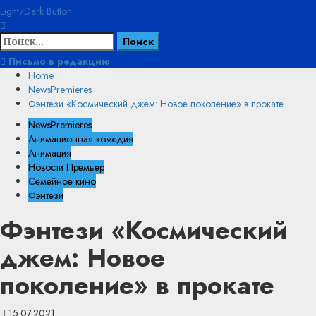
Light/Dark Button
Найти:
Письмо в редакцию
Home
NewsPremieres
Фэнтези «Космический джем: Новое поколение» в прокате
NewsPremieres
Анимационная комедия
Анимация
Новости Премьер
Семейное кино
Фэнтези
Фэнтези «Космический
джем: Новое
поколение» в прокате
15.07.2021