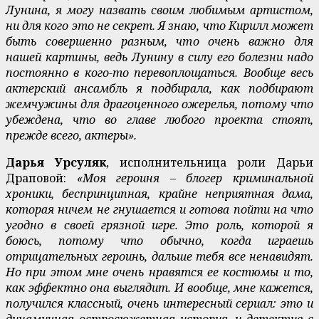
Лунина, я могу назвать своим любимым артистом,
ни для кого это не секрет. Я знаю, что Кирилл может
быть совершенно разным, что очень важно для
нашей картины, ведь Лунину в силу его болезни надо
постоянно в кого-то перевоплощаться. Вообще весь
актерский ансамбль я подбирала, как подбирают
жемчужины для драгоценного ожерелья, потому что
убеждена, что во главе любого проекта стоят,
прежде всего, актеры».
Дарья Урсуляк
, исполнительница роли Дарьи
Драповой:
«Моя героиня – блогер криминальной
хроники, беспринципная, крайне неприятная дама,
которая ничем не гнушается и готова пойти на что
угодно в своей грязной игре. Это роль, которой я
боюсь, потому что обычно, когда играешь
отрицательных героинь, дальше тебя все ненавидят.
Но при этом мне очень нравятся ее костюмы и то,
как эффектно она выглядит. И вообще, мне кажется,
получился классный, очень интересный сериал: это и
динамичная остросюжетная история, и детектив с