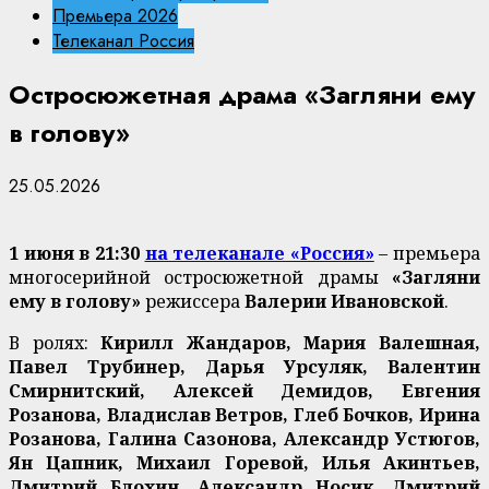
Премьера 2026
Телеканал Россия
Остросюжетная драма «Загляни ему
в голову»
25.05.2026
1 июня в 21:30
на телеканале «Россия»
– премьера
многосерийной остросюжетной драмы
«Загляни
ему в голову»
режиссера
Валерии Ивановской
.
В ролях:
Кирилл Жандаров, Мария Валешная,
Павел Трубинер, Дарья Урсуляк, Валентин
Смирнитский, Алексей Демидов, Евгения
Розанова, Владислав Ветров, Глеб Бочков, Ирина
Розанова, Галина Сазонова, Александр Устюгов,
Ян Цапник, Михаил Горевой, Илья Акинтьев,
Дмитрий Блохин, Александр Носик, Дмитрий