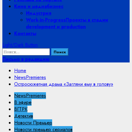
Кино и медиабизнес
Индустрия
Work-in-Progress
Проекты в стадии
development и production
Контакты
Light/Dark Button
Найти:
Письмо в редакцию
Home
NewsPremieres
Остросюжетная драма «Загляни ему в голову»
NewsPremieres
В эфире
ВГТРК
Детектив
Новости Премьер
Новости премьер сериалов