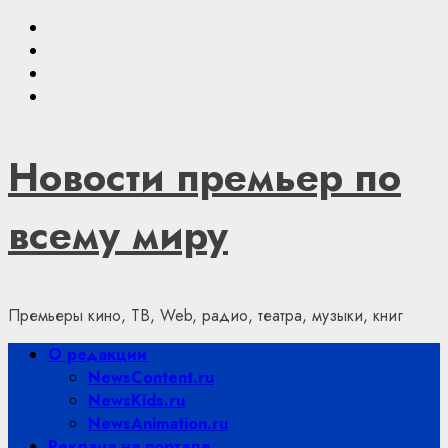
Skip
Youtube
to
VKontakte
content
Telegram
Яндекс.Дзен
Новости премьер по
всему миру
Премьеры кино, ТВ, Web, радио, театра, музыки, книг
Primary
О редакции
Menu
NewsContent.ru
NewsKids.ru
NewsAnimation.ru
Реклама на портале