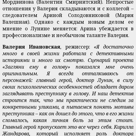
Мордвинова (Валентин Смирнитский). Непростые
отношения у Валерия складываются и с коллегой –
следователем Ариной Солодовниковой (Мария
Валешная). Однако с каждым новым делом ее
мнение о Лунине меняется: Арина убеждается в
профессионализме и необычном таланте Валерия.
Валерия Ивановская
, режиссер:
«Я достаточно
много в своей жизни работала с детективными
историями и много их смотрю. Сценарий проекта
«Загляни ему в голову» показался мне очень
оригинальным. Я всегда отталкиваюсь от
персонажей: главный герой, доктор Лунин, в силу
своих психологических особенностей обладает даром
заглядывать преступнику в голову. И наш детектив
строится так, что мы практически не следим за
конкретными уликами, а пытаемся понять мотивы
преступника – как он дошел до этого, что в его жизни
сломалось, какая личная боль за этим стоит.
Главный герой пропускает это все через себя. Кирилла
Жандарова, который исполняет роль доктора