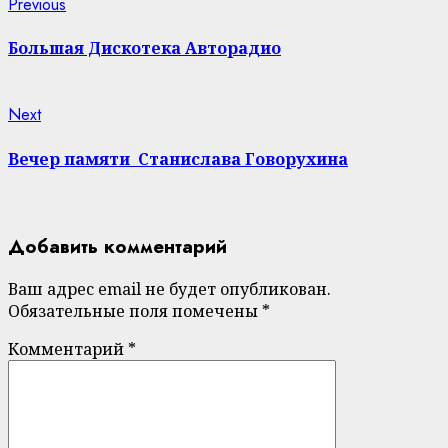
Continue
Previous
Previous
post:
Reading
Большая Дискотека Авторадио
Next
Next
post:
Вечер памяти Станислава Говорухина
Добавить комментарий
Ваш адрес email не будет опубликован.
Обязательные поля помечены
*
Комментарий
*