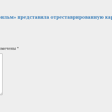
льм» представила отреставрированную кар
помечены
*