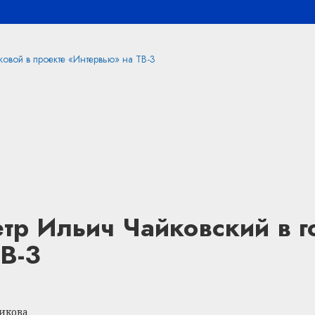
ковой в проекте «Интервью» на ТВ-3
тр Ильич Чайковский в г
В-3
икова