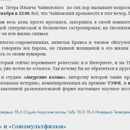
ора Петра Ильича Чайковского до сих пор вызывают вопрос
екабря в 23:00
. Всё, что Чайковский произнесёт в этот вечер
ам весь день просто просидел, запершись в своей комнат
й суперзвездой и бесконечно гастролировал, но тяготилс
ё он всю жизнь снимал.
оллегах-современниках, включая Брамса и членов «Могуче
 говорила вся Европа, но главной женщиной в его жизни 
ась со своим кумиром.
торый сейчас переживает ренессанс и в Интернете, и на Т
 уже почти не осталось. Так почему бы не обратиться к дру
и студии
«Амурские волны»
, авторству которой также 
о реальная история», номинированных на премию
ТЭФИ
, и
авязчивой развлекательной форме настоящее научное иссл
нтервью ТВ-3
Студия Амурские волны
Табу ТВ-3
ТВ-3 Интервью
Телепре
» и «Союзмультфильм»