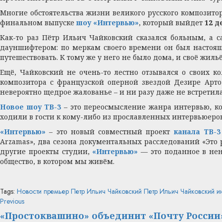
Многие обстоятельства жизни великого русского композит
финальном выпуске
шоу «Интервью»
, который выйдет
12 д
Как-то раз Пётр Ильич Чайковский сказался больным, а с
дауншифтером: по меркам своего времени он был настояще
путешествовать. К тому же у него не было дома, и своё жиль
Ещё, Чайковский не очень-то лестно отзывался о своих к
композитора с французской оперной звездой Дезире Арто
невероятно щедрое жалованье – и ни разу даже не встретил
Новое шоу ТВ-3
– это переосмысление жанра интервью, ко
ходили в гости к кому-либо из прославленных интервьюеров,
«Интервью»
– это новый совместный проект
канала ТВ-3
Arzamas», два сезона документальных расследований «Эт
другие проекты студии,
«Интервью»
— это поданное в нен
общество, в котором мы живём.
Tags:
Новости премьер
Петр Ильич Чайковский
Петр Ильич Чайковский и
Continue
Previous
Previous
post:
Reading
«Простоквашино» объединит «Почту России