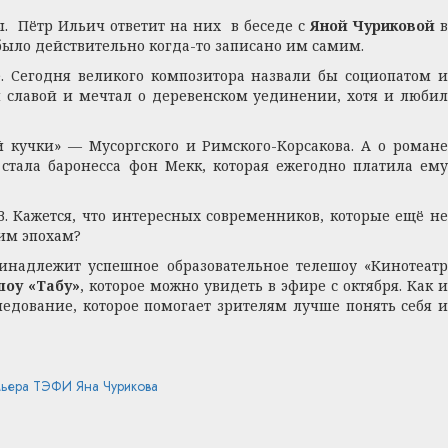
ы. Пётр Ильич ответит на них в беседе с
Яной Чуриковой
, было действительно когда-то записано им самим.
е. Сегодня великого композитора назвали бы социопатом и
я славой и мечтал о деревенском уединении, хотя и любил
й кучки» — Мусоргского и Римского-Корсакова. А о романе
стала баронесса фон Мекк, которая ежегодно платила ему
В. Кажется, что интересных современников, которые ещё не
гим эпохам?
принадлежит успешное образовательное телешоу «Кинотеат
шоу «Табу»
, которое можно увидеть в эфире с октября. Как 
едование, которое помогает зрителям лучше понять себя и
мьера
ТЭФИ
Яна Чурикова