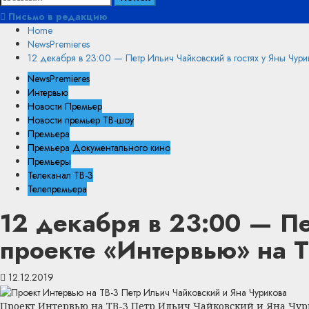
Письмо в редакцию
Home
NewsPremieres
12 декабря в 23:00 — Петр Ильич Чайковский в гостях у Яны Чури
NewsPremieres
Интервью
Новости Премьер
Новости премьер ТВ-шоу
Премьера
Премьера Документального кино
Премьеры
Телеканал ТВ-3
Телепремьера
12 декабря в 23:00 — Пе
проекте «Интервью» на Т
12.12.2019
Проект Интервью на ТВ-3 Петр Ильич Чайковский и Яна Чур