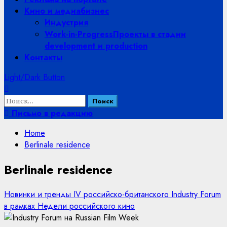
Кино и медиабизнес
Индустрия
Work-in-Progress
Проекты в стадии
development и production
Контакты
Light/Dark Button
Найти:
Письмо в редакцию
Home
Berlinale residence
Berlinale residence
Новинки и тренды IV российско-британского Industry Forum
в рамках Недели российского кино