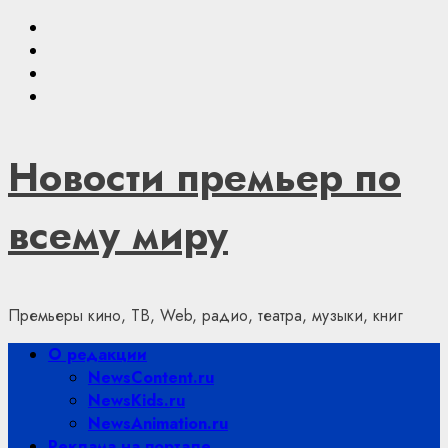
Skip
Youtube
to
VKontakte
content
Telegram
Яндекс.Дзен
Новости премьер по
всему миру
Премьеры кино, ТВ, Web, радио, театра, музыки, книг
Primary
О редакции
Menu
NewsContent.ru
NewsKids.ru
NewsAnimation.ru
Реклама на портале