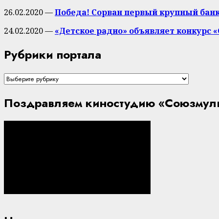
26.02.2020 —
Победа! Сорван первый крупный банк
24.02.2020 —
«Детское радио» объявляет конкурс
Рубрики портала
Рубрики
портала
Поздравляем киностудию «Союзмуль