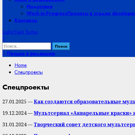
Индустрия
Work-in-Progress
Проекты в стадии developme
Контакты
Light/Dark Button
Найти:
Письмо в редакцию
Home
Спецпроекты
Спецпроекты
27.01.2025 —
Как создаются образовательные мул
19.12.2024 —
Мультсериал «Акварельные краски» 
31.01.2024 —
Творческий совет детского мультсер