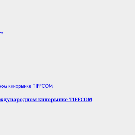
т»
дном кинорынке TIFFCOM
международном кинорынке TIFFCOM