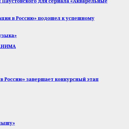
 Паустовского для сериала «Акварельные
ация в Россию» подошел к успешному
узыка»
ТАНИМА
в Россию» завершает конкурсный этап
слышу»