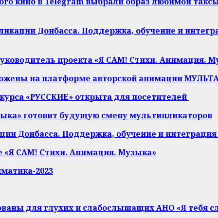
го кино в Telegram выбрали образ любимой таксы
икации Донбасса. Поддержка, обучение и интегр
уководитель проекта «Я САМ! Стихи. Анимация. М
ожены на платформе авторской анимации МУЛЬ
нкурса «РУССКИЕ» открыта для посетителей
узыка» готовит будущую смену мультипликаторов
ии Донбасса. Поддержка, обучение и интеграция 
е «Я САМ! Стихи. Анимация. Музыка»
иматика-2023
ованы для глухих и слабослышащих АНО «Я тебя 