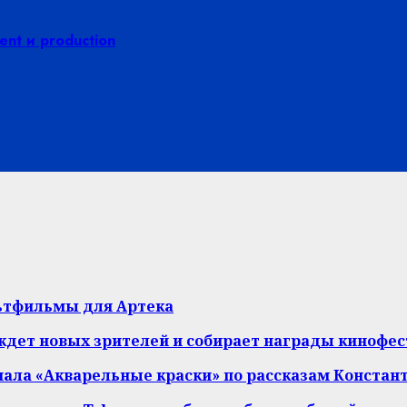
nt и production
ьтфильмы для Артека
ждет новых зрителей и собирает награды кинофе
иала «Акварельные краски» по рассказам Констан