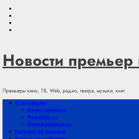
Skip
Youtube
to
VKontakte
content
Telegram
Яндекс.Дзен
Новости премьер 
Премьеры кино, ТВ, Web, радио, театра, музыки, книг
Primary
О редакции
Menu
NewsContent.ru
NewsKids.ru
NewsAnimation.ru
Реклама на портале
Кино и медиабизнес