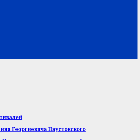
стивалей
тина Георгиевича Паустовского