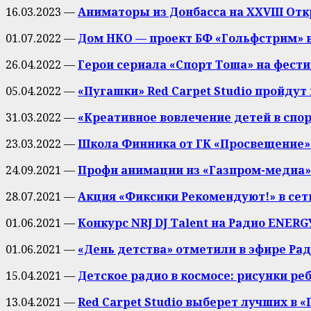
16.03.2023 —
Аниматоры из Донбасса на XXVIII О
01.07.2022 —
Дом НКО — проект БФ «Гольфстрим» в
26.04.2022 —
Герои сериала «Спорт Тоша» на фести
05.04.2022 —
«Пугашки» Red Carpet Studio пройду
31.03.2022 —
«Креативное вовлечение детей в спор
23.03.2022 —
Школа Финника от ГК «Просвещение» 
24.09.2021 —
Профи анимации из «Газпром-медиа»
28.07.2021 —
Акция «Фиксики Рекомендуют!» в сет
01.06.2021 —
Конкурс NRJ DJ Talent на Радио ENERG
01.06.2021 —
«День детства» отметили в эфире Ра
15.04.2021 —
Детское радио в космосе: рисунки ре
13.04.2021 —
Red Carpet Studio выберет лучших в «