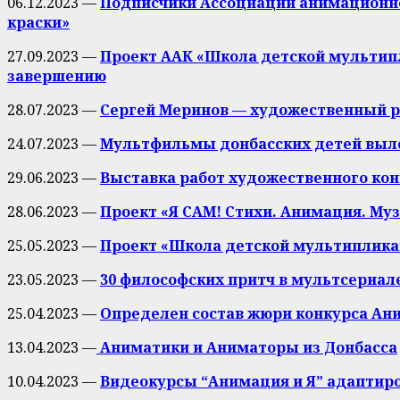
06.12.2023 —
Подписчики Ассоциации анимационно
краски»
27.09.2023 —
Проект ААК «Школа детской мультипл
завершению
28.07.2023 —
Сергей Меринов — художественный р
24.07.2023 —
Мультфильмы донбасских детей выл
29.06.2023 —
Выставка работ художественного ко
28.06.2023 —
Проект «Я САМ! Стихи. Анимация. М
25.05.2023 —
Проект «Школа детской мультипликац
23.05.2023 —
30 философских притч в мультсериал
25.04.2023 —
Определен состав жюри конкурса Ан
13.04.2023 —
Аниматики и Аниматоры из Донбасса
10.04.2023 —
Видеокурсы “Анимация и Я” адаптир