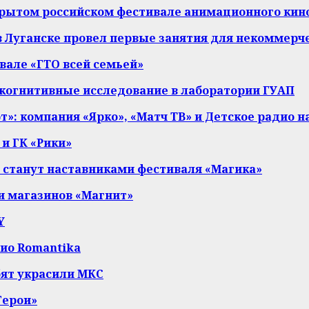
ткрытом российском фестивале анимационного кин
 Луганске провел первые занятия для некоммерч
вале «ГТО всей семьей»
т когнитивные исследование в лаборатории ГУАП
т»: компания «Ярко», «Матч ТВ» и Детское радио 
и ГК «Рики»
 станут наставниками фестиваля «Магика»
и магазинов «Магнит»
Y
дио Romantika
бят украсили МКС
Герои»