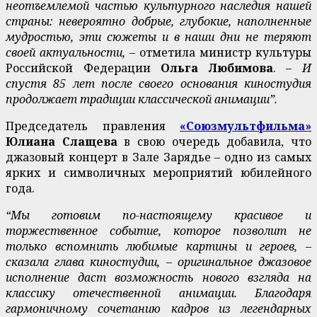
неотъемлемой частью культурного наследия нашей
страны: невероятно добрые, глубокие, наполненные
мудростью, эти сюжеты и в наши дни не теряют
своей актуальности, –
отметила министр культуры
Российской Федерации
Ольга Любимова
.
– И
спустя 85 лет после своего основания киностудия
продолжает традиции классической анимации”.
Председатель правления
«Союзмультфильма»
Юлиана Слащева
в свою очередь добавила, что
джазовый концерт в Зале Зарядье – одно из самых
ярких и символичных мероприятий юбилейного
года.
“Мы готовим по-настоящему красивое и
торжественное событие, которое позволит не
только вспомнить любимые картины и героев, –
сказала глава киностудии, – оригинальное джазовое
исполнение даст возможность нового взгляда на
классику отечественной анимации. Благодаря
гармоничному сочетанию кадров из легендарных