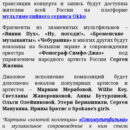
трансляция концерта и запись будут доступны
жителям всей России на платформе
мультимедийного сервиса Okko
.
Фрагменты из знаменитых мультфильмов –
«Винни Пух», «Ну, погоди!», «Бременские
музыканты», «Чебурашка»
и многих других будут
показаны на большом экране в сопровождении
оркестра
«Фонограф-Симфо-Джаз»
под
управлением народного артиста России
Сергея
Жилина
.
Джазовое исполнение композиций будет
дополнено вокалом популярных артистов и
артисток –
Мариам Мерабовой, Willie Key,
Светланы Жаворонковой, Анны Бутурлиной,
Ольги Олейниковой, Этери Бериашвили, Сергея
Манукяна, Ирины Братис
и
Spokane’s girls
.
“Картины «золотой коллекции»
«Союзмультфильма»
и музыкальное сопровождение к ним стали