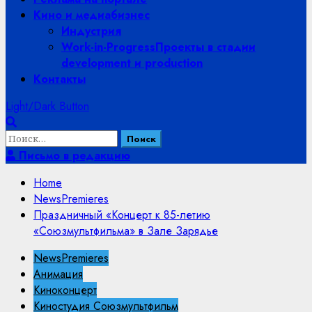
Кино и медиабизнес
Индустрия
Work-in-Progress
Проекты в стадии
development и production
Контакты
Light/Dark Button
Найти:
Письмо в редакцию
Home
NewsPremieres
Праздничный «Концерт к 85-летию
«Союзмультфильма» в Зале Зарядье
NewsPremieres
Анимация
Киноконцерт
Киностудия Союзмультфильм