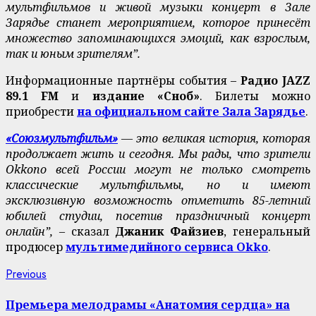
мультфильмов и живой музыки концерт в Зале
Зарядье станет мероприятием, которое принесёт
множество запоминающихся эмоций, как взрослым,
так и юным зрителям”.
Информационные партнёры события –
Радио JAZZ
89.1 FM
и
издание «Сноб»
. Билеты можно
приобрести
на официальном сайте Зала Зарядье
.
«Союзмультфильм»
— это великая история, которая
продолжает жить и сегодня. Мы рады, что зрители
Okkoпо всей России могут не только смотреть
классические мультфильмы, но и имеют
эксклюзивную возможность отметить 85-летний
юбилей студии, посетив праздничный концерт
онлайн”, –
сказал
Джаник Файзиев
, генеральный
продюсер
мультимедийного сервиса Okko
.
Continue
Previous
Previous
post:
Reading
Премьера мелодрамы «Анатомия сердца» на