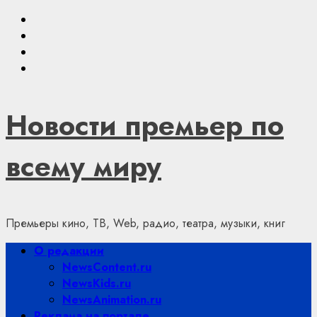
Skip
Youtube
to
VKontakte
content
Telegram
Яндекс.Дзен
Новости премьер по
всему миру
Премьеры кино, ТВ, Web, радио, театра, музыки, книг
Primary
О редакции
Menu
NewsContent.ru
NewsKids.ru
NewsAnimation.ru
Реклама на портале