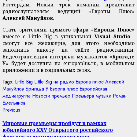
Роттердам. Новый трек команды представит
радиослушателям ведущий «Европы Плюс»
Алексей Мануйлов
.
Стать зрителями прямого эфира
«Европы Плюс»
вместе с Little Big в уникальной
Visual Studio
смогут все желающие, для этого необходимо
заполнить анкету на сайте радиостанции.
Видеотрансляция интервью музыкантов
«Бригаде
У»
будет доступна на europaplus.ru, в мобильном
приложении и в социальных сетях.
Tags:
Little Big
Little Big на радио Европа плюс
Алексей
Мануйлов
Бригада У
Европа плюс
Европейская
медиагруппа
Новости премьер
Премьера музыки
Роман
Емельянов
Continue
Previous
Previous
post:
Reading
Мировые премьеры пройдут в рамках
юбилейного XXV Открытого российского
фестиваля анимационного кино