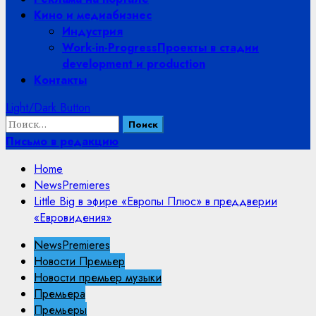
Кино и медиабизнес
Индустрия
Work-in-Progress
Проекты в стадии
development и production
Контакты
Light/Dark Button
Найти:
Письмо в редакцию
Home
NewsPremieres
Little Big в эфире «Европы Плюс» в преддверии
«Евровидения»
NewsPremieres
Новости Премьер
Новости премьер музыки
Премьера
Премьеры