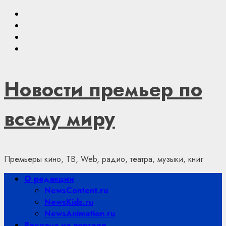
Skip
Youtube
to
VKontakte
content
Telegram
Яндекс.Дзен
Новости премьер по
всему миру
Премьеры кино, ТВ, Web, радио, театра, музыки, книг
Primary
О редакции
Menu
NewsContent.ru
NewsKids.ru
NewsAnimation.ru
Реклама на портале