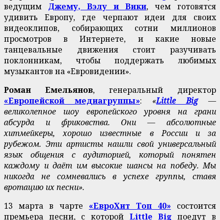
ведущим
Джему, Вэлу и Вики
, чем готовятся
удивить Европу, где черпают идеи для своих
видеоклипов, собирающих сотни миллионов
просмотров в Интернете, и какие новые
танцевальные движения стоит разучивать
поклонникам, чтобы поддержать любимых
музыкантов на «Евровидении».
Роман Емельянов
, генеральный директор
«Европейской медиагруппы»
:
«
Little Big
—
великолепное шоу европейского уровня на грани
абсурда и фриковства. Они — абсолютные
хитмейкеры, хорошо известные в России и за
рубежом. Эти артисты нашли свой универсальный
язык общения с аудиторией, который понятен
каждому и даёт им высокие шансы на победу. Мы
никогда не сомневались в успехе группы, ставя
вротацию их песни».
13 марта в чарте
«ЕвроХит Топ 40»
состоится
премьера песни, с которой
Little Big
поедут в