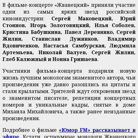
В фильме-концерте «Жванецкий» приняли участие
одни из самых ярких звезд российской
киноиндустрии:
Сергей Маковецкий, Юрий
Стоянов, Игорь Золотовицкий, Илья Соболев,
Кристина Бабушкина, Павел Деревянко, Сергей
Жилин, Станислав Дужников, Владимир
Вдовиченков, Настасья Самбурская, Людмила
Артемьева, Николай Валуев, Сергей Жилин,
Глеб Калюжный и Нонна Гришаева
.
Участники фильма-концерта подарили новую
жизнь лучшим монологам знаменитого автора, чьи
произведения уже давно разошлись на цитаты и
стали крылатыми. Зрителей ждут откровения звезд
о знаменитом писателе, репетиции концертных
номеров и уникальные кадры, снятые в доме
Михаила Михайловича, а также ранее неизданные
произведения.
Подробнее о фильме
«Юмор FM» рассказывает в
эфире
. Кстати, остроумные монологи Жванецкого