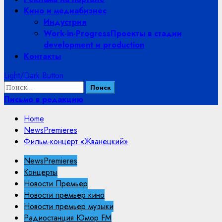
Кино и медиабизнес
Индустрия
Work-in-Progress
Проекты в стадии
development и production
Контакты
Light/Dark Button
Найти:
Письмо в редакцию
Home
NewsPremieres
Фильм-концерт «Жванецкий»
NewsPremieres
Концерты
Новости Премьер
Новости премьер кино
Новости премьер музыки
Радиостанция Юмор FM