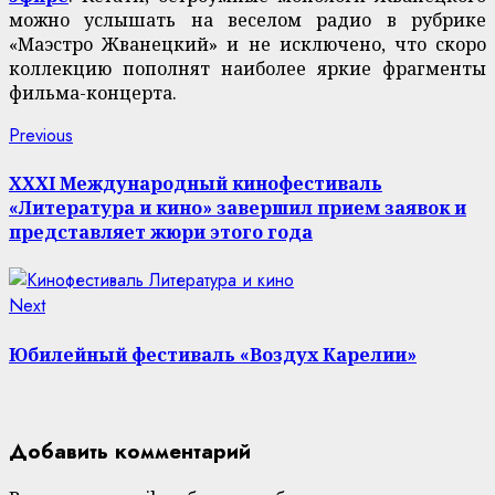
можно услышать на веселом радио в рубрике
«Маэстро Жванецкий» и не исключено, что скоро
коллекцию пополнят наиболее яркие фрагменты
фильма-концерта.
Continue
Previous
Previous
post:
Reading
XХXI Международный кинофестиваль
«Литература и кино» завершил прием заявок и
представляет жюри этого года
Next
Next
post:
Юбилейный фестиваль «Воздух Карелии»
Добавить комментарий