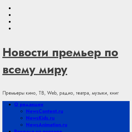
Skip
Youtube
to
VKontakte
content
Telegram
Яндекс.Дзен
Новости премьер по
всему миру
Премьеры кино, ТВ, Web, радио, театра, музыки, книг
Primary
О редакции
Menu
NewsContent.ru
NewsKids.ru
NewsAnimation.ru
Реклама на портале