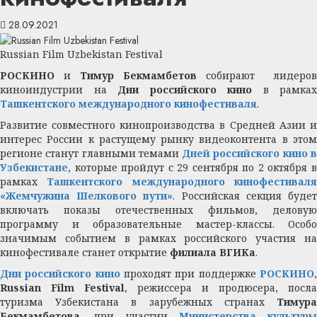
28.09.2021
Russian Film Uzbekistan Festival
РОСКИНО
и
Тимур Бекмамбетов
собирают лидеров
киноиндустрии на
Дни российского кино
в рамках
Ташкентского международного кинофестиваля
.
Развитие совместного кинопроизводства в Средней Азии и
интерес России к растущему рынку видеоконтента в этом
регионе станут главными темами
Дней российского кино 
Узбекистане
, которые пройдут с 29 сентября по 2 октября в
рамках
Ташкентского международного кинофестивал
«Жемчужина Шелкового пути»
. Российская секция буде
включать показы отечественных фильмов, деловую
программу и образовательные мастер-классы. Особо
значимым событием в рамках российского участия на
кинофестивале станет открытие
филиала ВГИКа
.
Дни российского кино
проходят при поддержке
РОСКИНО
Russian Film Festival
, режиссера и продюсера, посла
туризма Узбекистана в зарубежных странах
Тимура
Бекмамбетова
, при участии
Министерства культуры