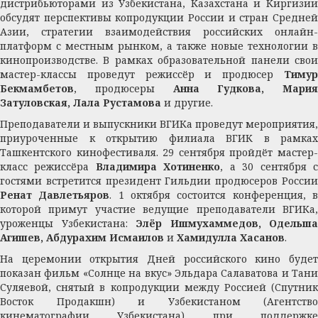
дистрибьюторами из Узбекистана, Казахстана и Киргизии
обсудят перспективы копродукции России и стран Средней
Азии, стратегии взаимодействия российских онлайн-
платформ с местным рынком, а также новые технологии в
кинопроизводстве. В рамках образовательной панели свои
мастер-классы проведут режиссёр и продюсер
Тимур
Бекмамбетов
, продюсеры
Анна Гудкова, Мария
Затуловская, Лала Рустамова
и другие.
Преподаватели и выпускники ВГИКа проведут мероприятия,
приуроченные к открытию филиала ВГИК в рамках
Ташкентского кинофестиваля. 29 сентября пройдёт мастер-
класс режиссёра
Владимира Хотиненко
, а 30 сентября 
гостями встретится президент Гильдии продюсеров России
Ренат Давлетьяров
. 1 октября состоится конференция, 
которой примут участие ведущие преподаватели ВГИКа,
уроженцы Узбекистана:
Элёр Ишмухаммедов, Одельша
Агишев, Абдурахим Исмаилов
и
Хамидулла Хасанов
.
На церемонии открытия Дней российского кино будет
показан фильм «Солнце на вкус» Эльдара Салаватова и Тани
Суляевой, снятый в копродукции между Россией (Спутник
Восток Продакшн) и Узбекистаном (Агентство
кинематографии Узбекистана) при поддержке