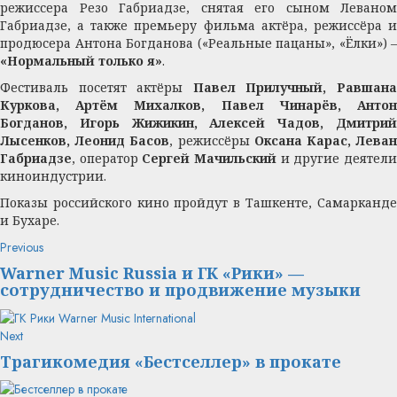
режиссера Резо Габриадзе, снятая его сыном Леваном
Габриадзе, а также премьеру фильма актёра, режиссёра и
продюсера Антона Богданова («Реальные пацаны», «Ёлки») –
«Нормальный только я»
.
Фестиваль посетят актёры
Павел Прилучный, Равшан
Куркова, Артём Михалков, Павел Чинарёв, Антон
Богданов, Игорь Жижикин, Алексей Чадов, Дмитрий
Лысенков, Леонид Басов
, режиссёры
Оксана Карас, Лева
Габриадзе
, оператор
Сергей Мачильский
и другие деятел
киноиндустрии.
Показы российского кино пройдут в Ташкенте, Самарканде
и Бухаре.
Continue
Previous
Previous
post:
Reading
Warner Music Russia и ГК «Рики» —
сотрудничество и продвижение музыки
Next
Next
post:
Трагикомедия «Бестселлер» в прокате