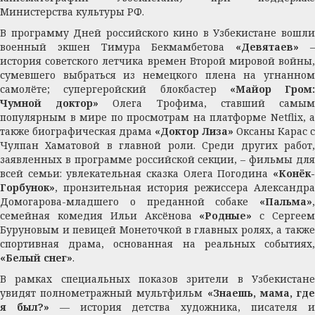
Министерства культуры РФ.
В программу Дней российского кино в Узбекистане вошли
военный экшен Тимура Бекмамбетова
«Девятаев»
история советского летчика времен Второй мировой войны,
сумевшего выбраться из немецкого плена на угнанном
самолёте; супергеройский блокбастер
«Майор Гром:
Чумной доктор»
Олега Трофима, ставший самы
популярным в мире по просмотрам на платформе Netflix, а
также биографическая драма
«Доктор Лиза»
Оксаны Карас с
Чулпан Хаматовой в главной роли. Среди других работ,
заявленных в программе российской секции, – фильмы для
всей семьи: увлекательная сказка Олега Погодина
«Конёк-
Горбунок»
, пронзительная история режиссера Александра
Домогарова-младшего о преданной собаке
«Пальма»
,
семейная комедия Ильи Аксёнова
«Родные»
с Сергее
Буруновым и певицей Монеточкой в главных ролях, а также
спортивная драма, основанная на реальных событиях,
«Белый снег»
.
В рамках специальных показов зрители в Узбекистане
увидят полнометражный мультфильм
«Знаешь, мама, гд
я был?»
— история детства художника, писателя 