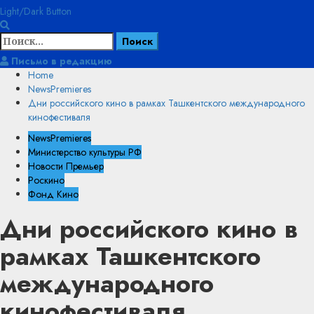
Light/Dark Button
Найти:
Письмо в редакцию
Home
NewsPremieres
Дни российского кино в рамках Ташкентского международного
кинофестиваля
NewsPremieres
Министерство культуры РФ
Новости Премьер
Роскино
Фонд Кино
Дни российского кино в
рамках Ташкентского
международного
кинофестиваля