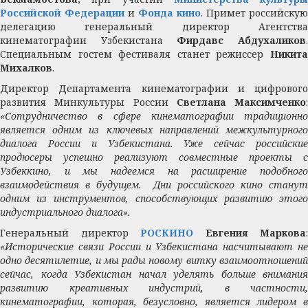
Российской Федерации
и
Фонда кино
. Примет российскую
делегацию генеральный директор Агентства
кинематографии Узбекистана
Фирдавс Абдухаликов
Специальным гостем фестиваля станет режиссер
Никита
Михалков
.
Директор Департамента кинематографии и цифрового
развития Минкультуры России
Светлана Максимченко
:
«Сотрудничество в сфере кинематографии традиционно
является одним из ключевых направлений межкультурного
диалога России и Узбекистана. Уже сейчас российские
продюсеры успешно реализуют совместные проекты с
Узбеккино, и мы надеемся на расширение подобного
взаимодействия в будущем. Дни российского кино станут
одним из инструментов, способствующих развитию этого
индустриального диалога».
Генеральный директор
РОСКИНО
Евгения Маркова
:
«Исторические связи России и Узбекистана насчитывают не
одно десятилетие, и мы рады новому витку взаимоотношений
сейчас, когда Узбекистан начал уделять больше внимания
развитию креативных индустрий, в частности,
кинематографии, которая, безусловно, является лидером в