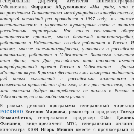
Генеральный директор Агентства кинематографии
Узбекистана
Фирдавс Абдухаликов
:
«Мы рады, что 
возрождением Ташкентского международного кинофестиваля,
который последний раз проводился в 1997 году, мы также
восстанавливаем и укрепляем культурные связи с нашими
российскими партнерами. Нас тесно связывает общее
историческое прошлое, много деятелей кинематографии,
работавших в Узбекистане. сегодня работают в России. И
также, многие кинематографисты, учившиеся в российских
киношколах, работают в Узбекистане. Знаковым является
тот факт, что Дни российского кино откроет именно
копродукционный проект России и Узбекистана – фильм
«Солнце на вкус». В рамках фестиваля мы намерены подписать
ряд новых соглашений с российскими компаниями о
совместном производстве фильмов, и мы рассчитываем, что
эти проекты будут востребованы не только в России и
Узбекистане, но и на глобальном рынке».
В рамках деловой программы генеральный директор
РОСКИНО
Евгения Маркова
, режиссёр и продюсер
Тимур
Бекмамбетов
, генеральный продюсер Okko
Джаник
Файзиев
, вице-президент МТС, генеральный онлайн-
кинотеатра KION
Игорь Мишин
вместе с продюсерами 