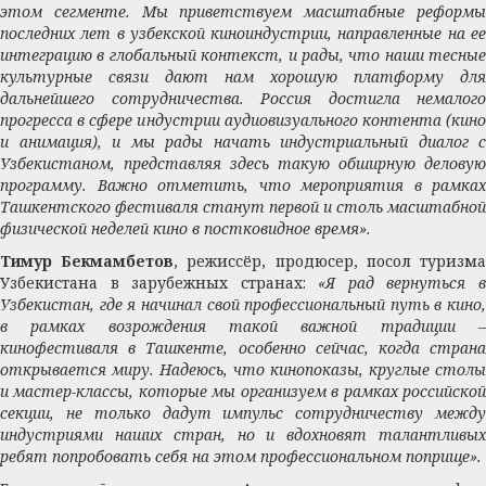
этом сегменте. Мы приветствуем масштабные реформы
последних лет в узбекской киноиндустрии, направленные на ее
интеграцию в глобальный контекст, и рады, что наши тесные
культурные связи дают нам хорошую платформу для
дальнейшего сотрудничества. Россия достигла немалого
прогресса в сфере индустрии аудиовизуального контента (кино
и анимация), и мы рады начать индустриальный диалог с
Узбекистаном, представляя здесь такую обширную деловую
программу. Важно отметить, что мероприятия в рамках
Ташкентского фестиваля станут первой и столь масштабной
физической неделей кино в постковидное время».
Тимур Бекмамбетов
, режиссёр, продюсер, посол туризм
Узбекистана в зарубежных странах:
«Я рад вернуться 
Узбекистан, где я начинал свой профессиональный путь в кино,
в рамках возрождения такой важной традиции –
кинофестиваля в Ташкенте, особенно сейчас, когда страна
открывается миру. Надеюсь, что кинопоказы, круглые столы
и мастер-классы, которые мы организуем в рамках российской
секции, не только дадут импульс сотрудничеству между
индустриями наших стран, но и вдохновят талантливых
ребят попробовать себя на этом профессиональном поприще».