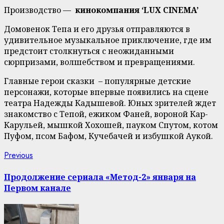
Производство —
кинокомпания ‘LUX CINEMA’
Домовенок Тепа и его друзья отправляются в
удивительное музыкальное приключение, где им
предстоит столкнуться с неожиданными
сюрпризами, волшебством и превращениями.
Главные герои сказки – популярные детские
персонажи, которые впервые появились на сцене
театра Надежды Кадышевой. Юных зрителей ждет
знакомство с Тепой, ежиком Фаней, вороной Кар-
Карульей, мышкой Хохошей, пауком Спутом, котом
Пуфом, псом Бафом, Кучебачей и избушкой Аукой.
Continue
Previous
Previous
post:
Reading
Продолжение сериала «Метод-2» января на
Первом канале