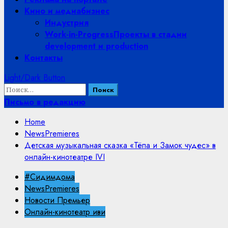
Кино и медиабизнес
Индустрия
Work-in-Progress
Проекты в стадии
development и production
Контакты
Light/Dark Button
Найти:
Письмо в редакцию
Home
NewsPremieres
Детская музыкальная сказка «Тёпа и Замок чудес» в
онлайн-кинотеатре IVI
#Сидимдома
NewsPremieres
Новости Премьер
Онлайн-кинотеатр иви