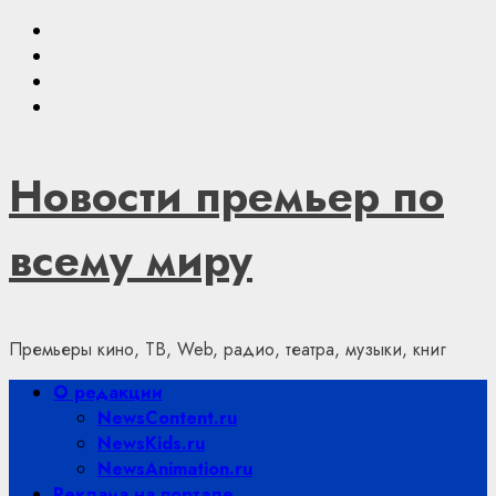
Skip
Youtube
to
VKontakte
content
Telegram
Яндекс.Дзен
Новости премьер по
всему миру
Премьеры кино, ТВ, Web, радио, театра, музыки, книг
Primary
О редакции
Menu
NewsContent.ru
NewsKids.ru
NewsAnimation.ru
Реклама на портале