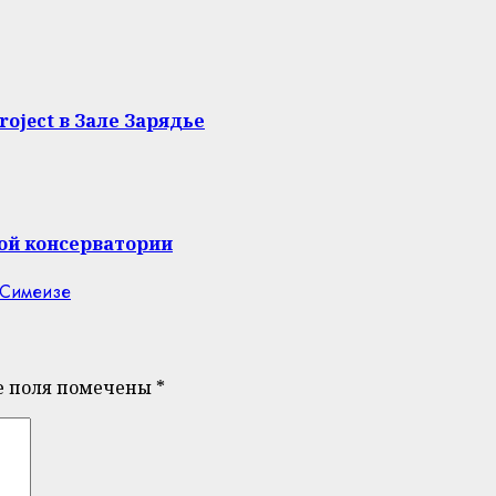
oject в Зале Зарядье
ой консерватории
е поля помечены
*