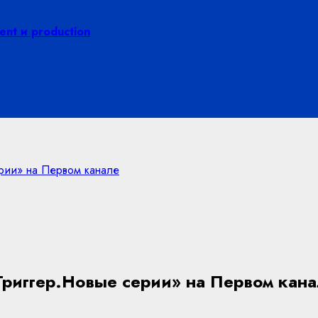
nt и production
рии» на Первом канале
риггер.Новые серии» на Первом кан