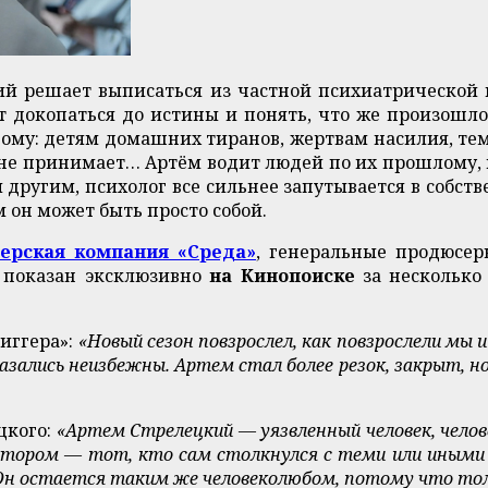
ий решает выписаться из частной психиатрической 
 докопаться до истины и понять, что же произошло
ому: детям домашних тиранов, жертвам насилия, тем
й не принимает… Артём водит людей по их прошлому, 
 другим, психолог все сильнее запутывается в собст
м он может быть просто собой.
ерская компания «Среда»
, генеральные продюсер
 показан эксклюзивно
на Кинопоиске
за несколько 
риггера»:
«Новый сезон повзрослел, как повзрослели мы и
зались неизбежны. Артем стал более резок, закрыт, но
цкого:
«Артем Стрелецкий — уязвленный человек, челов
тором — тот, кто сам столкнулся с теми или иным
Он остается таким же человеколюбом, потому что тол