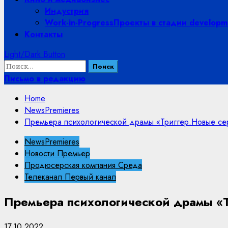
Индустрия
Work-in-Progress
Проекты в стадии developme
Контакты
Light/Dark Button
Найти:
Письмо в редакцию
Home
NewsPremieres
Премьера психологической драмы «Триггер.Новые се
NewsPremieres
Новости Премьер
Продюсерская компания Среда
Телеканал Первый канал
Премьера психологической драмы «Т
17.10.2022