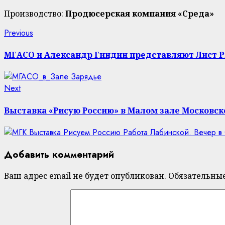
Производство:
Продюсерская компания «Среда»
Continue
Previous
Previous
post:
Reading
МГАСО и Александр Гиндин представляют Лист Pr
Next
Next
post:
Выставка «Рисую Россию» в Малом зале Московск
Добавить комментарий
Ваш адрес email не будет опубликован.
Обязательны