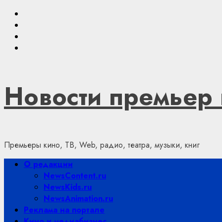
Skip
Youtube
to
VKontakte
content
Telegram
Яндекс.Дзен
Новости премьер 
Премьеры кино, ТВ, Web, радио, театра, музыки, книг
Primary
О редакции
Menu
NewsContent.ru
NewsKids.ru
NewsAnimation.ru
Реклама на портале
Кино и медиабизнес