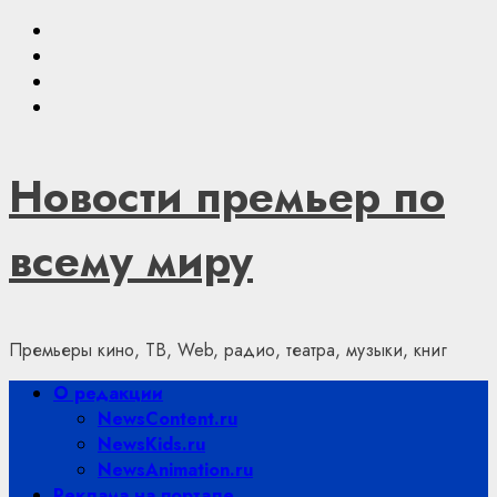
Skip
Youtube
to
VKontakte
content
Telegram
Яндекс.Дзен
Новости премьер по
всему миру
Премьеры кино, ТВ, Web, радио, театра, музыки, книг
Primary
О редакции
Menu
NewsContent.ru
NewsKids.ru
NewsAnimation.ru
Реклама на портале