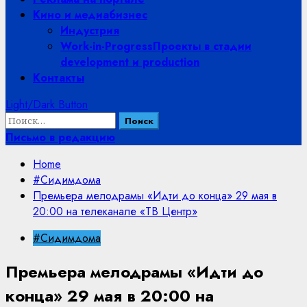
Кино и медиабизнес
Индустрия
Work-in-Progress
Проекты в стадии
development и production
Контакты
Light/Dark Button
Найти:
Письмо в редакцию
Home
#Сидимдома
Премьера мелодрамы «Идти до конца» 29 мая в
20:00 на телеканале «ТВ Центр»
#Сидимдома
Премьера мелодрамы «Идти до
конца» 29 мая в 20:00 на