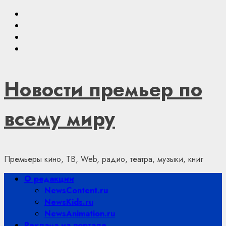
Skip
Youtube
to
VKontakte
content
Telegram
Яндекс.Дзен
Новости премьер по
всему миру
Премьеры кино, ТВ, Web, радио, театра, музыки, книг
Primary
О редакции
Menu
NewsContent.ru
NewsKids.ru
NewsAnimation.ru
Реклама на портале