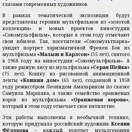
глазами современных художников.
В рамках тематической экспозиции будут
представлены героини мультфильмов из «золотой
коллекции» и новых проектов киностудии
«Союзмультфильм», которые в этом году отмечают
свои юбилеи. Так, посетители «Союзмультпарка»
увидят портрет харизматичной Фрекен Бок из
мультфильма
«Малыш и Карлсон»
(55 лет), снятого
в 1968 году на киностудии «Союзмультфильм». А
также рыжую лису из мультфильма
«Серая Шейка»
(75 лет), Кошку из рисованной анимационной
ленты
«Кошкин дом»
(65 лет), созданной в 1958
году режиссёром Леонидом Амальриком по сказке
Самуила Маршака, а также семейство оранжевых
коров из мультфильма
«Оранжевая корова»
,
который в этом году отмечает свое пятилетие.
Эти работы выполнены в необычной технике,
которую придумала российский художник
Ксения
Фёдорова
– каждый портрет мультгероини