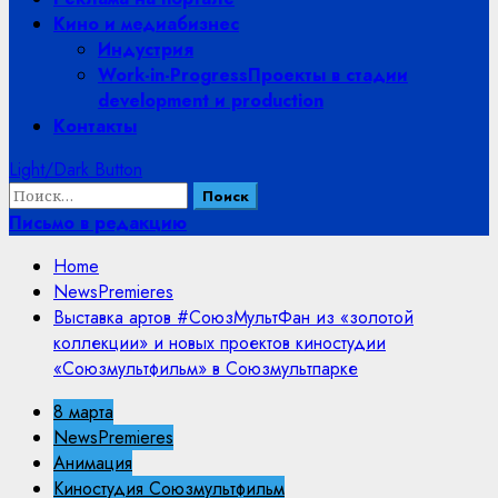
Кино и медиабизнес
Индустрия
Work-in-Progress
Проекты в стадии
development и production
Контакты
Light/Dark Button
Найти:
Письмо в редакцию
Home
NewsPremieres
Выставка артов #СоюзМультФан из «золотой
коллекции» и новых проектов киностудии
«Союзмультфильм» в Союзмультпарке
8 марта
NewsPremieres
Анимация
Киностудия Союзмультфильм