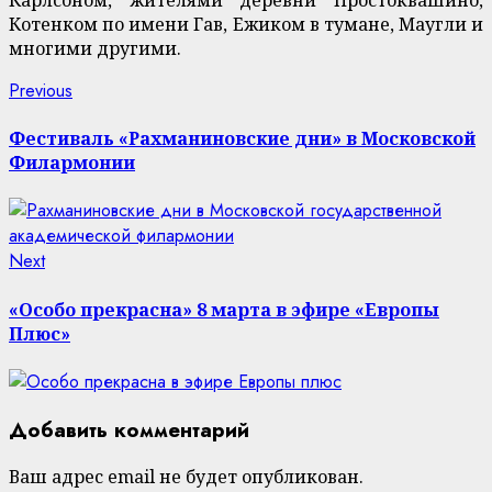
Котенком по имени Гав, Ежиком в тумане, Маугли и
многими другими.
Continue
Previous
Previous
post:
Reading
Фестиваль «Рахманиновские дни» в Московской
Филармонии
Next
Next
post:
«Особо прекрасна» 8 марта в эфире «Европы
Плюс»
Добавить комментарий
Ваш адрес email не будет опубликован.