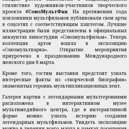
стилистике художников-участников творческого
проекта
#СоюзМультФан
. На протяжении года
поклонники мультфильмов публиковали свои арты
в соцсетях с соответствующим хэштегом. Лучшие
иллюстрации были представлены в официальных
аккаунтах киностудии «Союзмультфильм». Теперь
коллекция артов вошла в экспозицию
«Союзмультпарка». Открытие мероприятия
приурочено к празднованию Международного
женского дня 8 марта.
Кроме того, гостям выставки предстоит узнать
интересные факты из «творческой биографии»
знаменитых героинь мультипликационных лент.
Галерея картин с легендарными мультгероинями
расположена в интерактивном музее
мультимедийного центра, где в интерактивной
форме можно узнать историю создания
легендарных мультфильмов. Увидеть экспозицию
можно в течении всего марта в рамках посещения