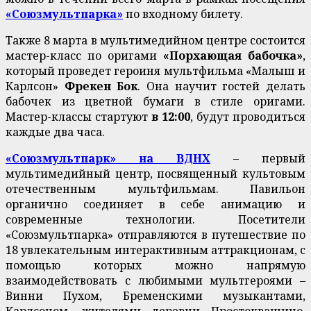
«Союзмультпарка»
по входному билету.
Также 8 марта в мультимедийном центре состоится
мастер-класс по оригами
«Порхающая бабочка»
,
который проведет героиня мультфильма «Малыш и
Карлсон»
Фрекен Бок
. Она научит гостей делать
бабочек из цветной бумаги в стиле оригами.
Мастер-классы стартуют
в 12:00
, будут проводиться
каждые два часа.
«Союзмультпарк» на ВДНХ
– первый
мультимедийный центр, посвященный культовым
отечественным мультфильмам. Павильон
органично соединяет в себе анимацию и
современные технологии. Посетители
«Союзмультпарка» отправляются в путешествие по
18 увлекательным интерактивным аттракционам, с
помощью которых можно напрямую
взаимодействовать с любимыми мультгероями –
Винни Пухом, Бременскими музыкантами,
Карлсоном, жителями деревни Простоквашино,