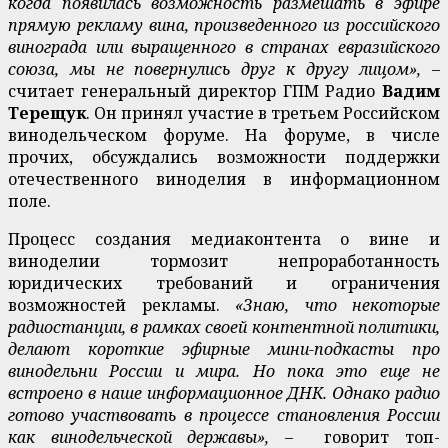
когда появилась возможность размешать в эфире
прямую рекламу вина, произведенного из российского
винограда или выращенного в странах евразийского
союза, мы не повернулись друг к другу лицом», –
считает генеральный директор ГПМ Радио
Вадим
Терещук
. Он принял участие в третьем Российском
винодельческом форуме. На форуме, в числе
прочих, обсуждались возможности поддержки
отечественного виноделия в информационном
поле.
Процесс создания медиаконтента о вине и
виноделии тормозит непроработанность
юридических требований и ограничения
возможностей рекламы.
«Знаю, что некоторые
радиостанции, в рамках своей контентной политики,
делают короткие эфирные мини-подкасты про
винодельни России и мира. Но пока это еще не
встроено в наше информационное ДНК. Однако радио
готово участвовать в процессе становления России
как винодельческой державы», –
говорит топ-