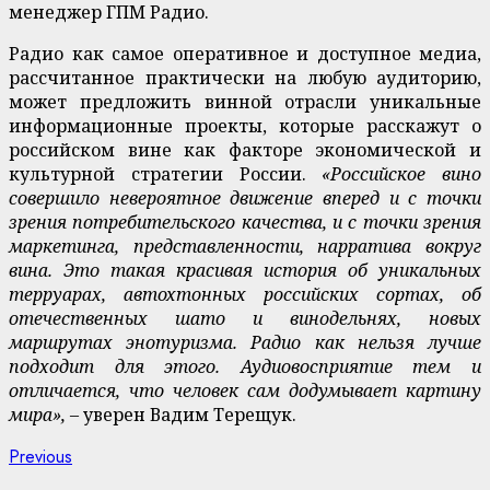
менеджер ГПМ Радио.
Радио как самое оперативное и доступное медиа,
рассчитанное практически на любую аудиторию,
может предложить винной отрасли уникальные
информационные проекты, которые расскажут о
российском вине как факторе экономической и
культурной стратегии России.
«Российское вино
совершило невероятное движение вперед и с точки
зрения потребительского качества, и с точки зрения
маркетинга, представленности, нарратива вокруг
вина. Это такая красивая история об уникальных
терруарах, автохтонных российских сортах, об
отечественных шато и винодельнях, новых
маршрутах энотуризма. Радио как нельзя лучше
подходит для этого. Аудиовосприятие тем и
отличается, что человек сам додумывает картину
мира», –
уверен Вадим Терещук.
Continue
Previous
Previous
post: