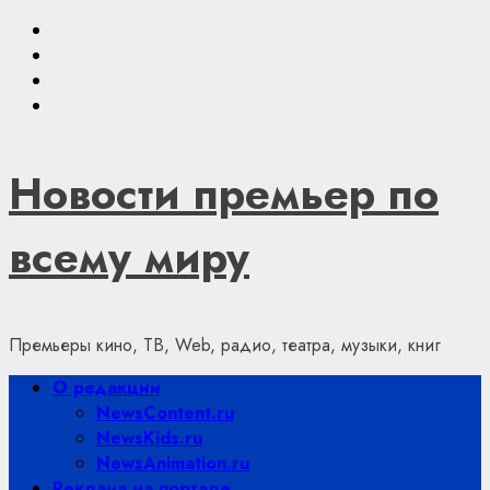
Skip
Youtube
to
VKontakte
content
Telegram
Яндекс.Дзен
Новости премьер по
всему миру
Премьеры кино, ТВ, Web, радио, театра, музыки, книг
Primary
О редакции
Menu
NewsContent.ru
NewsKids.ru
NewsAnimation.ru
Реклама на портале