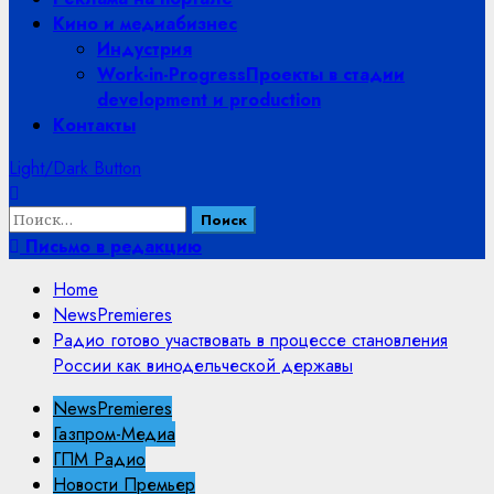
Кино и медиабизнес
Индустрия
Work-in-Progress
Проекты в стадии
development и production
Контакты
Light/Dark Button
Найти:
Письмо в редакцию
Home
NewsPremieres
Радио готово участвовать в процессе становления
России как винодельческой державы
NewsPremieres
Газпром-Медиа
ГПМ Радио
Новости Премьер