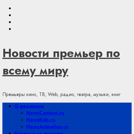
Skip
Youtube
to
VKontakte
content
Telegram
Яндекс.Дзен
Новости премьер по
всему миру
Премьеры кино, ТВ, Web, радио, театра, музыки, книг
Primary
О редакции
Menu
NewsContent.ru
NewsKids.ru
NewsAnimation.ru
Реклама на портале