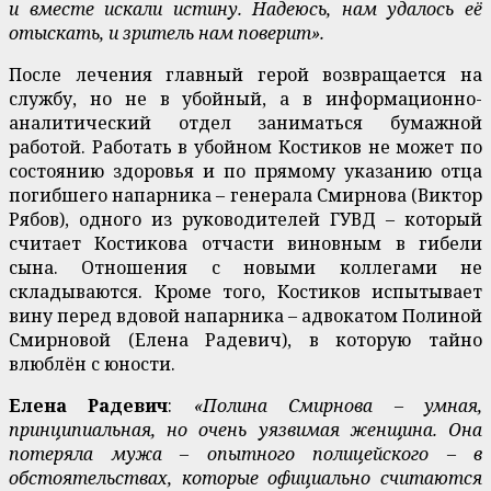
и вместе искали истину. Надеюсь, нам удалось её
отыскать, и зритель нам поверит».
После лечения главный герой возвращается на
службу, но не в убойный, а в информационно-
аналитический отдел заниматься бумажной
работой. Работать в убойном Костиков не может по
состоянию здоровья и по прямому указанию отца
погибшего напарника – генерала Смирнова (Виктор
Рябов), одного из руководителей ГУВД – который
считает Костикова отчасти виновным в гибели
сына. Отношения с новыми коллегами не
складываются. Кроме того, Костиков испытывает
вину перед вдовой напарника – адвокатом Полиной
Смирновой (Елена Радевич), в которую тайно
влюблён с юности.
Елена Радевич
:
«Полина Смирнова – умная,
принципиальная, но очень уязвимая женщина. Она
потеряла мужа – опытного полицейского – в
обстоятельствах, которые официально считаются