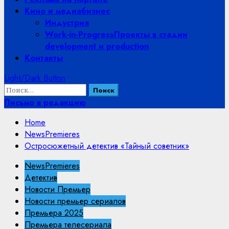
Кино и медиабизнес
Индустрия
Work-in-Progress
Проекты в стадии
development и production
Контакты
Light/Dark Button
Найти:
Письмо в редакцию
Home
NewsPremieres
Остросюжетный детектив «Тайный советник»
NewsPremieres
Детектив
Новости Премьер
Новости премьер сериалов
Премьера 2025
Премьера телесериала