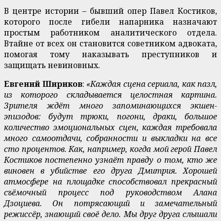
В центре истории – бывший опер Павел Костиков,
которого после гибели напарника назначают
простым работником аналитического отдела.
Втайне от всех он становится советником адвоката,
помогая тому наказывать преступников и
защищать невиновных.
Евгений Шириков
:
«Каждая сцена сериала, как пазл,
из которого складывается целостная картина.
Зрителя ждёт много запоминающихся экшен-
эпизодов: будут трюки, погони, драки, большое
количество эмоциональных сцен, каждая требовала
много самоотдачи, собранности и выкладки на все
сто процентов. Как, например, когда мой герой Павел
Костиков постепенно узнаёт правду о том, кто же
виновен в убийстве его друга Дмитрия. Хорошей
атмосфере на площадке способствовал прекрасный
съёмочный процесс под руководством Алана
Дзоциева. Он потрясающий и замечательный
режиссёр, знающий своё дело. Мы друг друга слышали