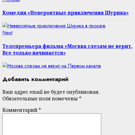
Continue
post:
Reading
Комедия «Невероятные приключения Шурика»
Next
Next
post:
Телепремьера фильма «Москва слезам не верит.
Все только начинается»
Добавить комментарий
Ваш адрес email не будет опубликован.
Обязательные поля помечены
*
Комментарий
*