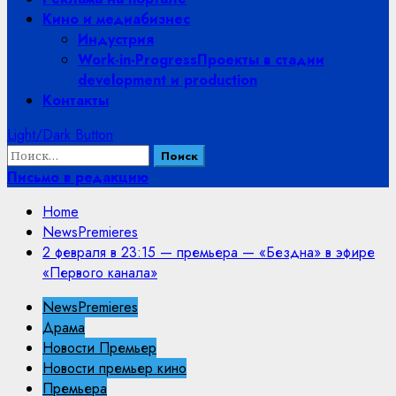
Кино и медиабизнес
Индустрия
Work-in-Progress
Проекты в стадии
development и production
Контакты
Light/Dark Button
Найти:
Письмо в редакцию
Home
NewsPremieres
2 февраля в 23:15 — премьера — «Бездна» в эфире
«Первого канала»
NewsPremieres
Драма
Новости Премьер
Новости премьер кино
Премьера