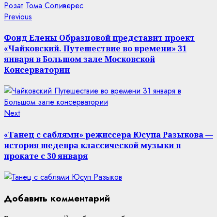
Розат
Тома Соливерес
Continue
Previous
Previous
post:
Reading
Фонд Елены Образцовой представит проект
«Чайковский. Путешествие во времени» 31
января в Большом зале Московской
Консерватории
Next
Next
post:
«Танец с саблями» режиссера Юсупа Разыкова —
история шедевра классической музыки в
прокате с 30 января
Добавить комментарий