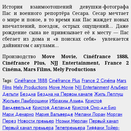
История взаимоотошений девушки-фотографа
Пас и военного репортёра Сесара. Сесар мечтает
о мире и покое, в то время как Пас жаждет новых
впечатлений, поездок, острых ощущений… Даже
рождение сына не привязывает её к месту — Пас
сбегает из дома и «в поисках себя» увлекается
дайвингом с акулами…
Производство
Move Movie, Cinéfrance 1888,
Cinéfrance Plus, NJJ Entertainment, France 2
Cinéma, Mars Films, Mely Productions
Tags:
Cinéfrance 1888
Cinéfrance Plus
France 2 Cinéma
Mars
Films
Mely Productions
Move Movie
NJJ Entertainment
Альберт
Дельпи
Бездна
Бездна на Первом канале
Жиль Леллуш
Жюльен Ламброшини
Ибрахим Ахмед
Кристоф
Вандевельде
Кристоф Деланде
Кристоф Оно-ди-Био
Мари Денарно
Мария Вальверде
Мелани Лоран
Морган
Перез
Новости премьер
Ноэми Мерлан
Первый канал
Первый канал премьера
Телепремьера
Тиффани Тойер-