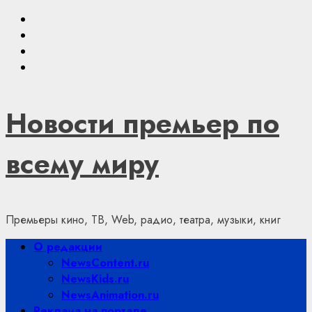
Skip
Youtube
to
VKontakte
content
Telegram
Яндекс.Дзен
Новости премьер по
всему миру
Премьеры кино, ТВ, Web, радио, театра, музыки, книг
Primary
О редакции
Menu
NewsContent.ru
NewsKids.ru
NewsAnimation.ru
Реклама на портале