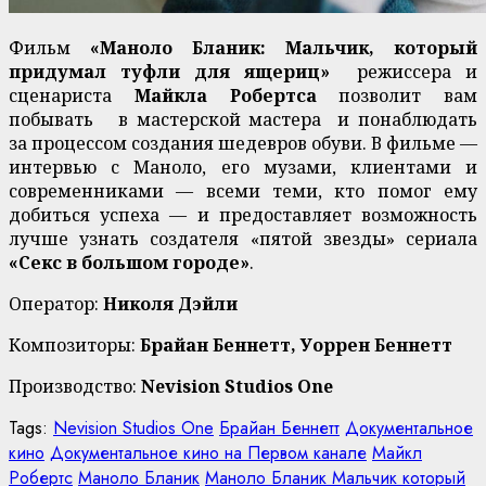
Фильм
«Маноло Бланик: Мальчик, который
придумал туфли для ящериц»
режиссера и
сценариста
Майкла Робертса
позволит вам
побывать в мастерской мастера и понаблюдать
за процессом создания шедевров обуви. В фильме —
интервью с Маноло, его музами, клиентами и
современниками — всеми теми, кто помог ему
добиться успеха — и предоставляет возможность
лучше узнать создателя «пятой звезды» сериала
«Секс в большом городе»
.
Оператор:
Николя Дэйли
Композиторы:
Брайан Беннетт, Уоррен Беннетт
Производство:
Nevision Studios One
Tags:
Nevision Studios One
Брайан Беннетт
Документальное
кино
Документальное кино на Первом канале
Майкл
Робертс
Маноло Бланик
Маноло Бланик Мальчик который