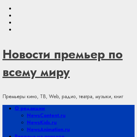
Skip
Youtube
to
VKontakte
content
Telegram
Яндекс.Дзен
Новости премьер по
всему миру
Премьеры кино, ТВ, Web, радио, театра, музыки, книг
Primary
О редакции
Menu
NewsContent.ru
NewsKids.ru
NewsAnimation.ru
Реклама на портале