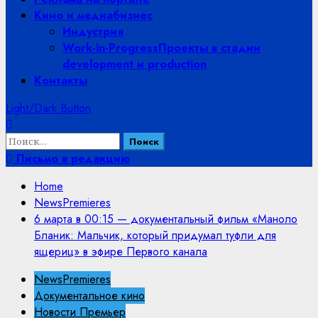
Кино и медиабизнес
Индустрия
Work-in-Progress
Проекты в стадии
development и production
Контакты
Light/Dark Button
Найти:
Письмо в редакцию
Home
NewsPremieres
6 марта в 00:15 — документальный фильм «Маноло
Бланик: Мальчик, который придумал туфли для
ящериц» в эфире Первого канала
NewsPremieres
Документальное кино
Новости Премьер