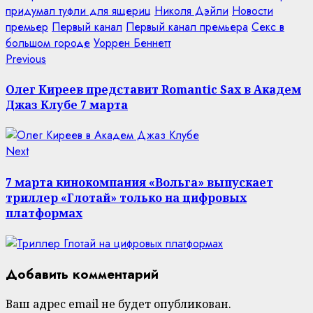
придумал туфли для ящериц
Николя Дэйли
Новости
премьер
Первый канал
Первый канал премьера
Секс в
большом городе
Уоррен Беннетт
Continue
Previous
Previous
post:
Reading
Олег Киреев представит Romantic Sax в Академ
Джаз Клубе 7 марта
Next
Next
post:
7 марта кинокомпания «Вольга» выпускает
триллер «Глотай» только на цифровых
платформах
Добавить комментарий
Ваш адрес email не будет опубликован.