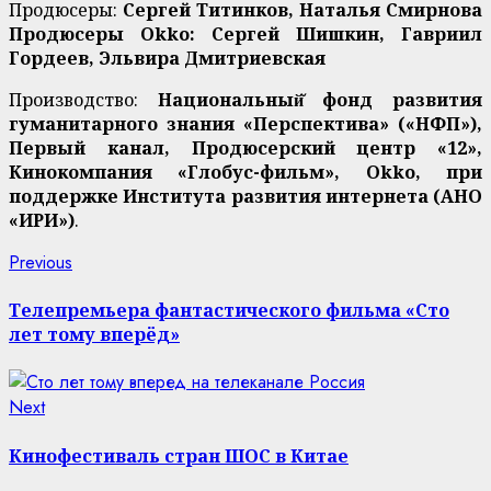
Продюсеры:
Сергей Титинков, Наталья Смирнова
Продюсеры Okko: Сергей Шишкин, Гавриил
Гордеев, Эльвира Дмитриевская
Производство:
Национальный̆ фонд развития
гуманитарного знания «Перспектива» («НФП»),
Первый канал, Продюсерский центр «12»,
Кинокомпания «Глобус-фильм», Okko, при
поддержке Института развития интернета (АНО
«ИРИ»)
.
Continue
Previous
Previous
post:
Reading
Телепремьера фантастического фильма «Сто
лет тому вперёд»
Next
Next
post:
Кинофестиваль стран ШОС в Китае