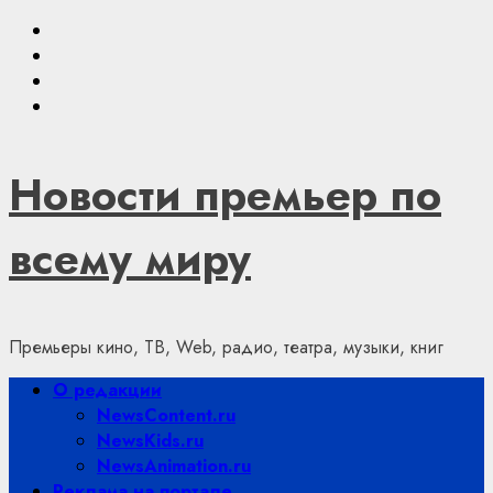
Skip
Youtube
to
VKontakte
content
Telegram
Яндекс.Дзен
Новости премьер по
всему миру
Премьеры кино, ТВ, Web, радио, театра, музыки, книг
Primary
О редакции
Menu
NewsContent.ru
NewsKids.ru
NewsAnimation.ru
Реклама на портале