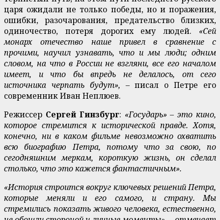
царя ожидали не только победы, но и поражения,
ошибки, разочарования, предательство близких,
одиночество, потеря дорогих ему людей.
«Сей
монарх отечество наше привел в сравнение с
прочими, научил узнавать, что и мы люди; одним
словом, на что в России не взгляни, все его началом
имеет, и что бы впредь не делалось, от сего
источника черпать будут», –
писал о Петре его
современник Иван Неплюев.
Режиссер
Сергей Гинзбург
:
«Государь» – это кино,
которое стремится к исторической правде. Хотя,
конечно, ни в каком фильме невозможно охватить
всю биографию Петра, потому что за свою, по
сегодняшним меркам, короткую жизнь, он сделал
столько, что это кажется фантастичным».
«История строится вокруг ключевых решений Петра,
которые меняли и его самого, и страну. Мы
стремились показать живого человека, естественно,
не обошли стороной и личные моменты», – отмечает