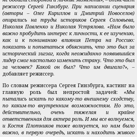
режиссер Сергей Гинзбург. При написании сценария
(авторы – Олег Кириллов и Дмитрий Новоселов)
опирались на труды историков Сергея Соловьева,
Николая Павленко и Николая Устрялова. «Нам было
важно пробудить интерес к личности, к ее изучению,
как и к пониманию влияния Петра на Россию:
показать и попытаться объяснить, что это был за
исторический зигзаг, когда неожиданно появившийся
лидер смог настолько изменить страну. Что это был
за человек? Какой он был? Что им двигало?», –
добавляет режиссер.
По словам режиссера Сергея Гинзбурга, кастинг на
главную роль был непростой задачей:
«Мы
пытались искать по какому-то внешнему сходству,
по каким-то внутренним возможностям. Но это,
действительно, очень тяжелая и крайне
ответственная для актера роль. И мы все волнуемся,
и Костя Плотников тоже волнуется, но нам было
важно, в первую очередь, искать и находить живого