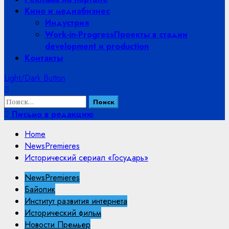
Кино и медиабизнес
Индустрия
Work-in-Progress
Проекты в стадии
development и production
Контакты
Light/Dark Button
Найти:
Письмо в редакцию
Home
NewsPremieres
Исторический сериал «Государь»
NewsPremieres
Байопик
Институт развития интернета
Исторический фильм
Новости Премьер