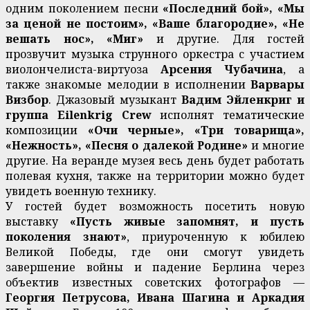
одним поколением песни
«Последний бой», «Мы
за ценой не постоим», «Ваше благородие», «Не
вешать нос», «Миг»
и другие. Для гостей
прозвучит музыка струнного оркестра с участием
виолончелиста-виртуоза
Арсения Чубачина
, а
также знакомые мелодии в исполнении
Варвары
Визбор
. Джазовый музыкант
Вадим Эйленкриг и
группа Eilenkrig Crew
исполнят тематические
композиции
«Очи черные», «Три товарища»,
«Нежность», «Песня о далекой Родине»
и многие
другие. На веранде музея весь день будет работать
полевая кухня, также на территории можно будет
увидеть военную технику.
У гостей будет возможность посетить новую
выставку
«Пусть живые запомнят, и пусть
поколения знают»
, приуроченную к юбилею
Великой Победы, где они смогут увидеть
завершение войны и падение Берлина через
объектив известных советских фотографов —
Георгия Петрусова, Ивана Шагина и Аркадия