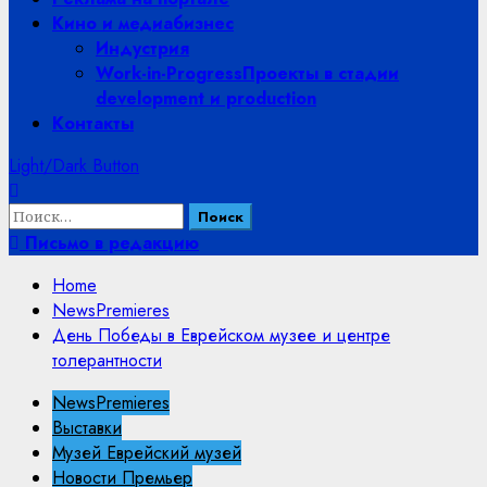
Кино и медиабизнес
Индустрия
Work-in-Progress
Проекты в стадии
development и production
Контакты
Light/Dark Button
Найти:
Письмо в редакцию
Home
NewsPremieres
День Победы в Еврейском музее и центре
толерантности
NewsPremieres
Выставки
Музей Еврейский музей
Новости Премьер