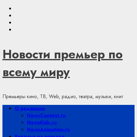
Skip
Youtube
to
VKontakte
content
Telegram
Яндекс.Дзен
Новости премьер по
всему миру
Премьеры кино, ТВ, Web, радио, театра, музыки, книг
Primary
О редакции
Menu
NewsContent.ru
NewsKids.ru
NewsAnimation.ru
Реклама на портале