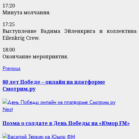
17:20
Минута молчания.
17:25
Выступление Вадима Эйленкрига и коллектива
Eilenkrig Crew.
18:00
Окончание мероприятия.
Continue
Previous
Previous
post:
Reading
80 лет Победе – онлайн на платформе
Смотрим.ру
Next
Next
post:
Поэма о солдате в День Победы на «Юмор FM»