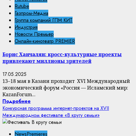
Rutube
Газпром-Медиа
Группа компаний ГПМ КИТ
Индустрия
Новости Премьер
Онлайн-кинотеатр PREMIER
Борис Ханчалян: кросс-культурные проекты
привлекают миллионы зрителей
17.05.2025
13–18 мая в Казани проходит XVI Международный
экономический форум «Россия — Исламский мир:
KazanForum...
Подробнее
Конкурсная программа интернет-проектов на XVII
Международном фестивале «В кругу семьи»
NewsPremieres