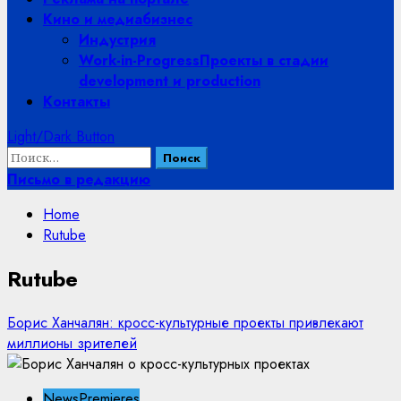
Кино и медиабизнес
Индустрия
Work-in-Progress
Проекты в стадии
development и production
Контакты
Light/Dark Button
Найти:
Письмо в редакцию
Home
Rutube
Rutube
Борис Ханчалян: кросс-культурные проекты привлекают
миллионы зрителей
NewsPremieres