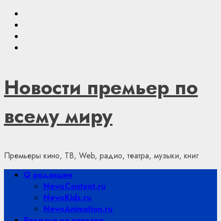
Skip
Youtube
to
VKontakte
content
Telegram
Яндекс.Дзен
Новости премьер по
всему миру
Премьеры кино, ТВ, Web, радио, театра, музыки, книг
Primary
О редакции
Menu
NewsContent.ru
NewsKids.ru
NewsAnimation.ru
Реклама на портале