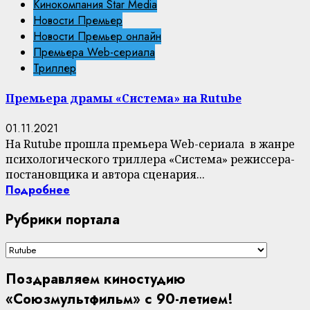
Кинокомпания Star Media
Новости Премьер
Новости Премьер онлайн
Премьера Web-сериала
Триллер
Премьера драмы «Система» на Rutube
01.11.2021
На Rutube прошла премьера Web-сериала в жанре
психологического триллера «Система» режиссера-
постановщика и автора сценария...
Подробнее
Рубрики портала
Рубрики
портала
Поздравляем киностудию
«Союзмультфильм» с 90-летием!