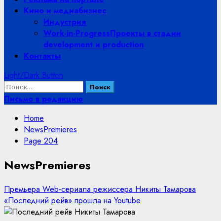
Кино и медиабизнес
Индустрия
Work-in-Progress
Проекты в стадии
development и production
Контакты
Light/Dark Button
Найти:
Письмо в редакцию
Home
NewsPremieres
Page 204
NewsPremieres
Премьера Web-сериала режиссера Никиты Тамарова
«Последний рейв» прошла на Youtube