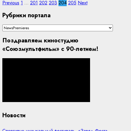
Пагинация
Previous
1
…
201
202
203
204
205
Next
записей
Рубрики портала
Рубрики
портала
Поздравляем киностудию
«Союзмультфильм» с 90-летием!
Новости
Спортивно-музыкальный фестиваль «Заряд Фест»