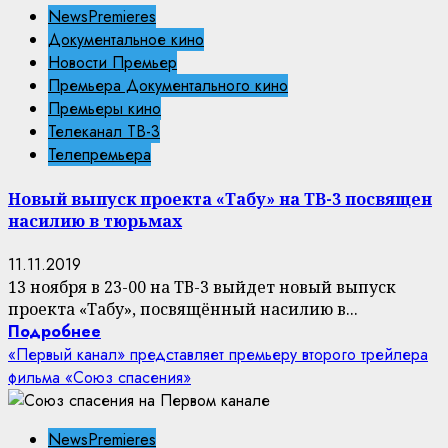
NewsPremieres
Документальное кино
Новости Премьер
Премьера Документального кино
Премьеры кино
Телеканал ТВ-3
Телепремьера
Новый выпуск проекта «Табу» на ТВ-3 посвящен
насилию в тюрьмах
11.11.2019
13 ноября в 23-00 на ТВ-3 выйдет новый выпуск
проекта «Табу», посвящённый насилию в...
Подробнее
«Первый канал» представляет премьеру второго трейлера
фильма «Союз спасения»
NewsPremieres