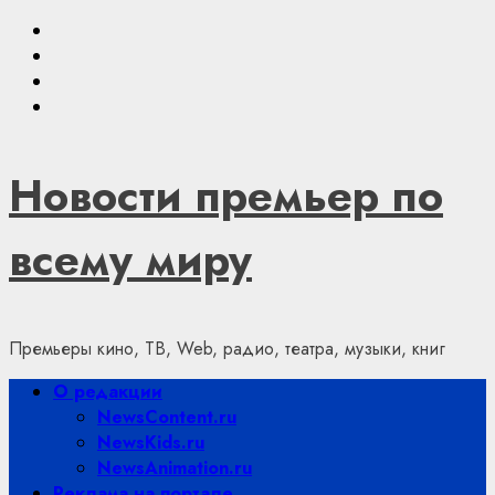
Skip
Youtube
to
VKontakte
content
Telegram
Яндекс.Дзен
Новости премьер по
всему миру
Премьеры кино, ТВ, Web, радио, театра, музыки, книг
Primary
О редакции
Menu
NewsContent.ru
NewsKids.ru
NewsAnimation.ru
Реклама на портале