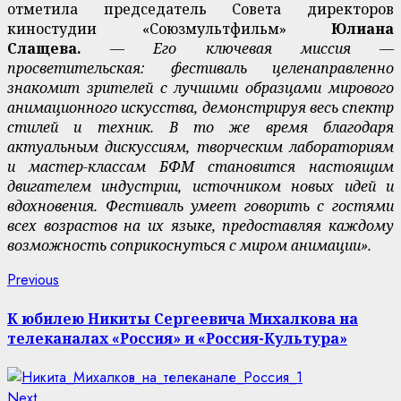
отметила председатель Совета директоров
киностудии «Союзмультфильм»
Юлиана
Слащева.
— Его ключевая миссия —
просветительская: фестиваль целенаправленно
знакомит зрителей с лучшими образцами мирового
анимационного искусства, демонстрируя весь спектр
стилей и техник. В то же время благодаря
актуальным дискуссиям, творческим лабораториям
и мастер-классам БФМ становится настоящим
двигателем индустрии, источником новых идей и
вдохновения. Фестиваль умеет говорить с гостями
всех возрастов на их языке, предоставляя каждому
возможность соприкоснуться с миром анимации».
Continue
Previous
Previous
post:
Reading
К юбилею Никиты Сергеевича Михалкова на
телеканалах «Россия» и «Россия-Культура»
Next
Next