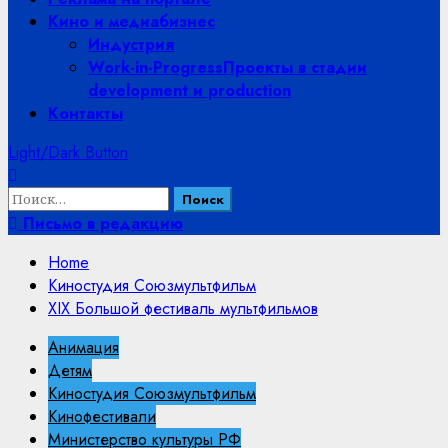
Кино и медиабизнес
Индустрия
Work-in-Progress
Проекты в стадии
development и production
Контакты
Light/Dark Button
Найти:
Письмо в редакцию
Home
Киностудия Союзмультфильм
XIX Большой фестиваль мультфильмов
Анимация
Детям
Киностудия Союзмультфильм
Кинофестивали
Министерство культуры РФ