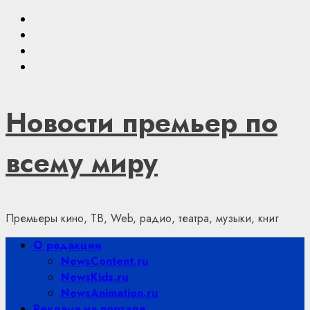
Skip
Youtube
to
VKontakte
content
Telegram
Яндекс.Дзен
Новости премьер по
всему миру
Премьеры кино, ТВ, Web, радио, театра, музыки, книг
Primary
О редакции
Menu
NewsContent.ru
NewsKids.ru
NewsAnimation.ru
Реклама на портале