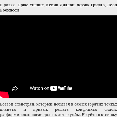
В ролях:
Брюс Уиллис, Кевин Диллон, Фрэнк Грилло, Леон
Робинсон
.
Боевой спецотряд, который побывал в самых горячих точках
планеты и привык решать конфликты силой,
расформирован после долгих лет службы. Но уйти в отставку