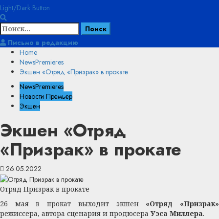
Light/Dark Button
Найти:
Письмо в редакцию
Home
NewsPremieres
Экшен «Отряд «Призрак» в прокате
NewsPremieres
Новости Премьер
Экшен
Экшен «Отряд
«Призрак» в прокате
26.05.2022
Отряд Призрак в прокате
26 мая в прокат выходит экшен
«Отряд «Призрак
режиссера, автора сценария и продюсера
Уэса Миллера
.