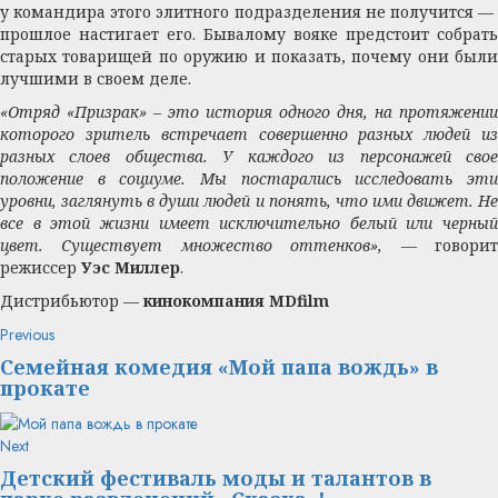
у командира этого элитного подразделения не получится —
прошлое настигает его. Бывалому вояке предстоит собрать
старых товарищей по оружию и показать, почему они были
лучшими в своем деле.
«Отряд «Призрак» – это история одного дня, на протяжении
которого зритель встречает совершенно разных людей из
разных слоев общества. У каждого из персонажей свое
положение в социуме. Мы постарались исследовать эти
уровни, заглянуть в души людей и понять, что ими движет. Не
все в этой жизни имеет исключительно белый или черный
цвет. Существует множество оттенков», —
говори
режиссер
Уэс Миллер
.
Дистрибьютор —
кинокомпания MDfilm
Continue
Previous
Previous
post:
Reading
Семейная комедия «Мой папа вождь» в
прокате
Next
Next
post:
Детский фестиваль моды и талантов в