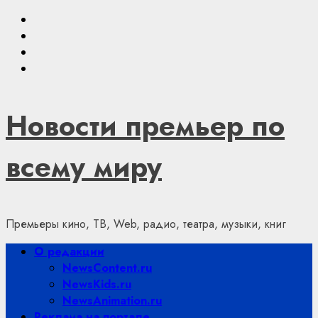
Skip
Youtube
to
VKontakte
content
Telegram
Яндекс.Дзен
Новости премьер по
всему миру
Премьеры кино, ТВ, Web, радио, театра, музыки, книг
Primary
О редакции
Menu
NewsContent.ru
NewsKids.ru
NewsAnimation.ru
Реклама на портале