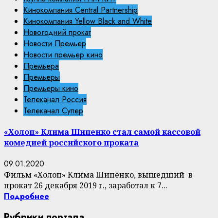
Кинокомпания Central Partnership
Кинокомпания Yellow Black and White
Новогодний прокат
Новости Премьер
Новости премьер кино
Премьера
Премьеры
Премьеры кино
Телеканал Россия
Телеканал Супер
«Холоп» Клима Шипенко стал самой кассовой
комедией российского проката
09.01.2020
Фильм «Холоп» Клима Шипенко, вышедший в
прокат 26 декабря 2019 г., заработал к 7...
Подробнее
Рубрики портала