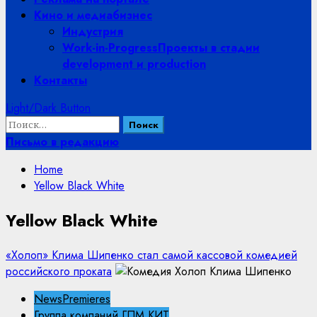
Кино и медиабизнес
Индустрия
Work-in-Progress
Проекты в стадии
development и production
Контакты
Light/Dark Button
Найти:
Письмо в редакцию
Home
Yellow Black White
Yellow Black White
«Холоп» Клима Шипенко стал самой кассовой комедией
российского проката
NewsPremieres
Группа компаний ГПМ КИТ